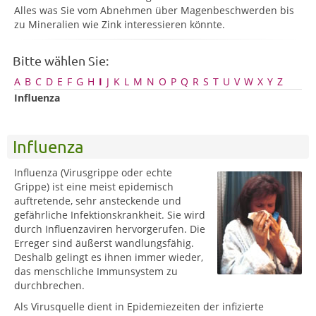
Alles was Sie vom Abnehmen über Magenbeschwerden bis
zu Mineralien wie Zink interessieren könnte.
Bitte wählen Sie:
A
B
C
D
E
F
G
H
I
J
K
L
M
N
O
P
Q
R
S
T
U
V
W
X
Y
Z
Influenza
Influenza
Influenza (Virusgrippe oder echte
Grippe) ist eine meist epidemisch
auftretende, sehr ansteckende und
gefährliche Infektionskrankheit. Sie wird
durch Influenzaviren hervorgerufen. Die
Erreger sind äußerst wandlungsfähig.
Deshalb gelingt es ihnen immer wieder,
das menschliche Immunsystem zu
durchbrechen.
Als Virusquelle dient in Epidemiezeiten der infizierte