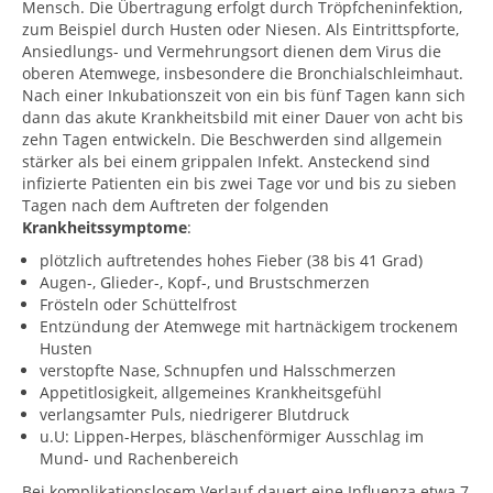
Mensch. Die Übertragung erfolgt durch Tröpfcheninfektion,
zum Beispiel durch Husten oder Niesen. Als Eintrittspforte,
Ansiedlungs- und Vermehrungsort dienen dem Virus die
oberen Atemwege, insbesondere die Bronchialschleimhaut.
Nach einer Inkubationszeit von ein bis fünf Tagen kann sich
dann das akute Krankheitsbild mit einer Dauer von acht bis
zehn Tagen entwickeln. Die Beschwerden sind allgemein
stärker als bei einem grippalen Infekt. Ansteckend sind
infizierte Patienten ein bis zwei Tage vor und bis zu sieben
Tagen nach dem Auftreten der folgenden
Krankheitssymptome
:
plötzlich auftretendes hohes Fieber (38 bis 41 Grad)
Augen-, Glieder-, Kopf-, und Brustschmerzen
Frösteln oder Schüttelfrost
Entzündung der Atemwege mit hartnäckigem trockenem
Husten
verstopfte Nase, Schnupfen und Halsschmerzen
Appetitlosigkeit, allgemeines Krankheitsgefühl
verlangsamter Puls, niedrigerer Blutdruck
u.U: Lippen-Herpes, bläschenförmiger Ausschlag im
Mund- und Rachenbereich
Bei komplikationslosem Verlauf dauert eine Influenza etwa 7