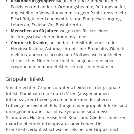
Risikoberufsgruppen
: Mediziner und Zahnmediziner,
Polizisten und anderer Ordnungsbeamte, Rettungshelfer,
Angestellte in Verwaltungen mit regem Publikumsverkehr,
Beschäftigte der Lebensmittel- und Energieversorgung,
Lehrer/in, Erzieher/in, Busfahrer/in
Menschen ab 60 Jahren
wegen des Risikos eines
leistungsschwächeren Immunsystems
Chronisch Kranke
, besonders bei Mitralstenose oder
Herzinsuffizienz, Asthma, chronischer Bronchitis, Diabetes
mellitus, anderen chronischen Stoffwechselkrankheiten,
chronischen Nierenkrankheiten, angeborenen oder
erworbenen Immundefekten, chronischen Anämien
Grippaler Infekt
Von der echten Grippe zu unterscheiden ist der grippale
Infekt. Damit wird eine durch Viren (ausgenommen
Influenzaviren) hervorgerufene Infektion der oberen
Luftwege bezeichnet. Erkältungen oder grippale Infekte sind
unangenehm, aber harmlos. Symptome sind meist
Schnupfen, Husten, Heiserkeit, Kopf- und Gliederschmerzen,
manchmal erhöhte Temperatur oder Fieber. Der
Krankheitsverlauf ist schwächer als bei der Grippe, nach