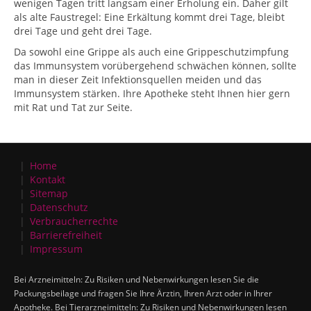
wenigen Tagen tritt langsam einer Erholung ein. Daher gilt
als alte Faustregel: Eine Erkältung kommt drei Tage, bleibt
drei Tage und geht drei Tage.
Da sowohl eine Grippe als auch eine Grippeschutzimpfung
das Immunsystem vorübergehend schwächen können, sollte
man in dieser Zeit Infektionsquellen meiden und das
Immunsystem stärken. Ihre Apotheke steht Ihnen hier gern
mit Rat und Tat zur Seite.
Home
Kontakt
Sitemap
Datenschutz
Verbraucherrechte
Barrierefreiheit
Impressum
Bei Arzneimitteln: Zu Risiken und Nebenwirkungen lesen Sie die
Packungsbeilage und fragen Sie Ihre Ärztin, Ihren Arzt oder in Ihrer
Apotheke. Bei Tierarzneimitteln: Zu Risiken und Nebenwirkungen lesen