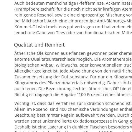
Auch bedeuten mentholhaltige (Pfefferminze, Ackerminze) 
(Krampfbereitschaft) für die noch nicht sehr kräftigen At
reinigende Rosenöl, sowie eine einprozentige Mischung vo
bei Milchschorf. Auch eine einprozentige Anti-Blähungs-M
Kümmel-Öl wird meistens gut vertragen und hat zudem eine
jedoch die Gabe von Tees oder von homöopathischen Mittel
Qualität und Reinheit
Ätherische Öle können aus Pflanzen gewonnen oder chemisc
enorme Qualitätsunterschiede möglich. Die Aromatherapie b
biologischen Anbau, Wildwuchs. oder konventionellem (rüc
Allergiker geeignet ist. Jede Abweichung von den natürlic
Zusammensetzung der Duftsubstanz. Für nur ein Kilogramm
Kilogramms des Pflanzenmaterials notwendig. Daher sind e
auch teuer. Die Bezeichnung "echtes ätherisches Öl" bietet 
Richtig ist dagegen die Angabe "100 Prozent reines ätheris
Wichtig ist, dass das Verfahren zur Extraktion schonend ist
Allein im Rosenöl sind 400 chemische Verbindungen enthal
Beachtung bestimmter Regeln aufbewahrt werden. Durch de
werden sonst unkontrollierte Oxidationsprozesse in Gang g
Deshalb ist eine Lagerung in dunklen Flaschen besonders 