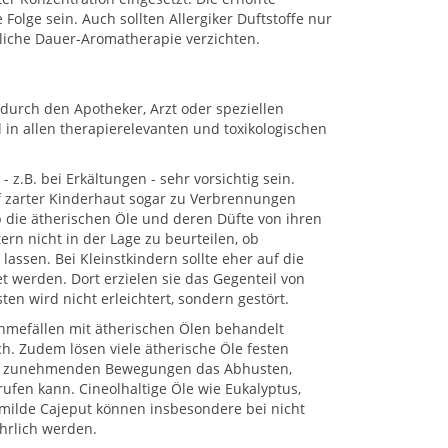
olge sein. Auch sollten Allergiker Duftstoffe nur
gliche Dauer-Aromatherapie verzichten.
durch den Apotheker, Arzt oder speziellen
 in allen therapierelevanten und toxikologischen
z.B. bei Erkältungen - sehr vorsichtig sein.
uf zarter Kinderhaut sogar zu Verbrennungen
 die ätherischen Öle und deren Düfte von ihren
n nicht in der Lage zu beurteilen, ob
lassen. Bei Kleinstkindern sollte eher auf die
 werden. Dort erzielen sie das Gegenteil von
en wird nicht erleichtert, sondern gestört.
ahmefällen mit ätherischen Ölen behandelt
ch. Zudem lösen viele ätherische Öle festen
mit zunehmenden Bewegungen das Abhusten,
ufen kann. Cineolhaltige Öle wie Eukalyptus,
t milde Cajeput können insbesondere bei nicht
hrlich werden.