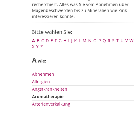
recherchiert. Alles was Sie vom Abnehmen über
Magenbeschwerden bis zu Mineralien wie Zink
interessieren könnte.
Bitte wählen Sie:
A
B
C
D
E
F
G
H
I
J
K
L
M
N
O
P
Q
R
S
T
U
V
W
X
Y
Z
A
wie:
Abnehmen
Allergien
Angstkrankheiten
Aromatherapie
Arterienverkalkung