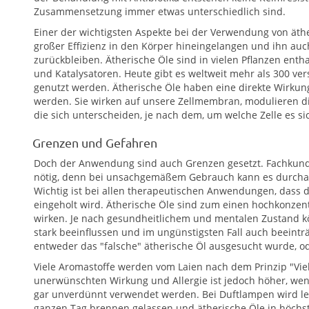
Zusammensetzung immer etwas unterschiedlich sind.
Einer der wichtigsten Aspekte bei der Verwendung von äther
großer Effizienz in den Körper hineingelangen und ihn auch
zurückbleiben. Ätherische Öle sind in vielen Pflanzen ent
und Katalysatoren. Heute gibt es weltweit mehr als 300 ver
genutzt werden. Ätherische Öle haben eine direkte Wirku
werden. Sie wirken auf unsere Zellmembran, modulieren d
die sich unterscheiden, je nach dem, um welche Zelle es s
Grenzen und Gefahren
Doch der Anwendung sind auch Grenzen gesetzt. Fachkundi
nötig, denn bei unsachgemäßem Gebrauch kann es durc
Wichtig ist bei allen therapeutischen Anwendungen, dass d
eingeholt wird. Ätherische Öle sind zum einen hochkonzentr
wirken. Je nach gesundheitlichem und mentalen Zustand k
stark beeinflussen und im ungünstigsten Fall auch beeinträ
entweder das "falsche" ätherische Öl ausgesucht wurde, o
Viele Aromastoffe werden vom Laien nach dem Prinzip "Viel h
unerwünschten Wirkung und Allergie ist jedoch höher, wen
gar unverdünnt verwendet werden. Bei Duftlampen wird le
ganzen Tag brennen gelassen und ätherische Öle in höchste