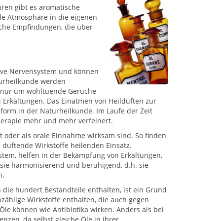
ahren gibt es aromatische
de Atmosphäre in die eigenen
iche Empfindungen, die über
tive Nervensystem und können
turheilkunde werden
ht nur um wohltuende Gerüche
i Erkältungen. Das Einatmen von Heildüften zur
form in der Naturheilkunde. Im Laufe der Zeit
rapie mehr und mehr verfeinert.
ut oder als orale Einnahme wirksam sind. So finden
 duftende Wirkstoffe heilenden Einsatz.
stem, helfen in der Bekämpfung von Erkältungen,
e harmonisierend und beruhigend, d.h. sie
n.
die hundert Bestandteile enthalten, ist ein Grund
unzählige Wirkstoffe enthalten, die auch gegen
 Öle können wie Antibiotika wirken. Anders als bei
nzen, da selbst gleiche Öle in ihrer