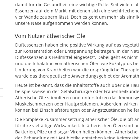
damit für die Gesundheit eine wichtige Rolle. Seit vielen J
Essenzen auf dem Markt, mit denen sich eine wohlriechen
vier Wände zaubern lässt. Doch es geht um mehr als sinnl
unsere Nase aufgenommen werden können.
Vom Nutzen ätherischer Öle
Duftessenzen haben eine positive Wirkung auf das vegeta
zur Konzentration oder Entspannung beitragen. In der Na
Duftessenzen als Heilmittel eingesetzt. Dabei geht es nic
und die Inhalation von ätherischen Ölen wie Eukalyptus be
Linderung von Krankheiten war die ursprüngliche Therapie
wurde das therapeutische Anwendungsgebiet der Aromathe
Heute ist bekannt, dass die Inhaltsstoffe auch über die Ha
beispielsweise in der Gefäßchirurgie oder Frauenheilkunde
Ätherische Öle stimulieren und unterstützen das Immunsy
Muskelschmerzen oder Hautproblemen. Außerdem wirken si
können bei Einschlafstörungen oder Angstzuständen helfe
Die komplexe Zusammensetzung ätherischer Öle, die oft an 
für ihre vielfältige Wirksamkeit. In ätherischen Ölen sind 
Bakterien, Pilze und sogar Viren helfen können. Ätherische
der Behandlung mit Antibiotika entstehen keine Keimresiste