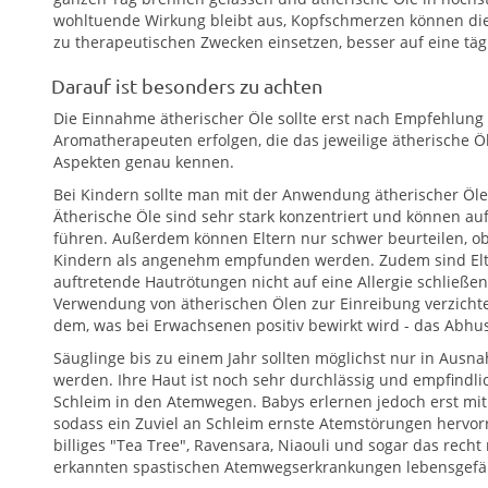
wohltuende Wirkung bleibt aus, Kopfschmerzen können die F
zu therapeutischen Zwecken einsetzen, besser auf eine tä
Darauf ist besonders zu achten
Die Einnahme ätherischer Öle sollte erst nach Empfehlung 
Aromatherapeuten erfolgen, die das jeweilige ätherische Öl
Aspekten genau kennen.
Bei Kindern sollte man mit der Anwendung ätherischer Öle - 
Ätherische Öle sind sehr stark konzentriert und können a
führen. Außerdem können Eltern nur schwer beurteilen, ob
Kindern als angenehm empfunden werden. Zudem sind Elter
auftretende Hautrötungen nicht auf eine Allergie schließen 
Verwendung von ätherischen Ölen zur Einreibung verzichtet
dem, was bei Erwachsenen positiv bewirkt wird - das Abhust
Säuglinge bis zu einem Jahr sollten möglichst nur in Ausn
werden. Ihre Haut ist noch sehr durchlässig und empfindli
Schleim in den Atemwegen. Babys erlernen jedoch erst 
sodass ein Zuviel an Schleim ernste Atemstörungen hervorr
billiges "Tea Tree", Ravensara, Niaouli und sogar das rech
erkannten spastischen Atemwegserkrankungen lebensgefä