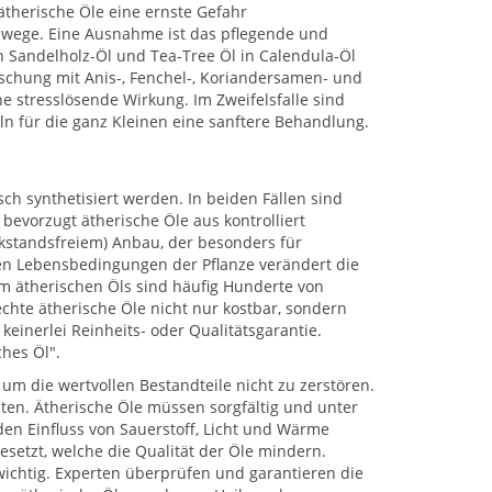
ätherische Öle eine ernste Gefahr
emwege. Eine Ausnahme ist das pflegende und
n Sandelholz-Öl und Tea-Tree Öl in Calendula-Öl
ischung mit Anis-, Fenchel-, Koriandersamen- und
 stresslösende Wirkung. Im Zweifelsfalle sind
n für die ganz Kleinen eine sanftere Behandlung.
h synthetisiert werden. In beiden Fällen sind
evorzugt ätherische Öle aus kontrolliert
kstandsfreiem) Anbau, der besonders für
hen Lebensbedingungen der Pflanze verändert die
 ätherischen Öls sind häufig Hunderte von
chte ätherische Öle nicht nur kostbar, sondern
keinerlei Reinheits- oder Qualitätsgarantie.
ches Öl".
, um die wertvollen Bestandteile nicht zu zerstören.
ten. Ätherische Öle müssen sorgfältig und unter
n Einfluss von Sauerstoff, Licht und Wärme
esetzt, welche die Qualität der Öle mindern.
wichtig. Experten überprüfen und garantieren die