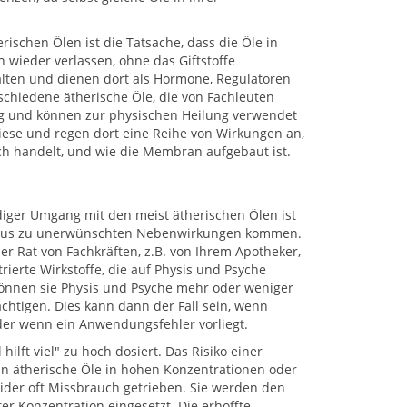
ischen Ölen ist die Tatsache, dass die Öle in
 wieder verlassen, ohne das Giftstoffe
halten und dienen dort als Hormone, Regulatoren
schiedene ätherische Öle, die von Fachleuten
ng und können zur physischen Heilung verwendet
iese und regen dort eine Reihe von Wirkungen an,
ich handelt, und wie die Membran aufgebaut ist.
ger Umgang mit den meist ätherischen Ölen ist
haus zu unerwünschten Nebenwirkungen kommen.
er Rat von Fachkräften, z.B. von Ihrem Apotheker,
ierte Wirkstoffe, die auf Physis und Psyche
önnen sie Physis und Psyche mehr oder weniger
chtigen. Dies kann dann der Fall sein, wenn
der wenn ein Anwendungsfehler vorliegt.
ilft viel" zu hoch dosiert. Das Risiko einer
n ätherische Öle in hohen Konzentrationen oder
ider oft Missbrauch getrieben. Sie werden den
r Konzentration eingesetzt. Die erhoffte