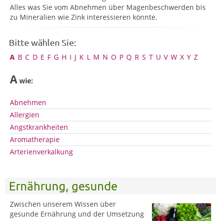
Alles was Sie vom Abnehmen über Magenbeschwerden bis
zu Mineralien wie Zink interessieren könnte.
Bitte wählen Sie:
A
B
C
D
E
F
G
H
I
J
K
L
M
N
O
P
Q
R
S
T
U
V
W
X
Y
Z
A
wie:
Abnehmen
Allergien
Angstkrankheiten
Aromatherapie
Arterienverkalkung
Ernährung, gesunde
Zwischen unserem Wissen über
gesunde Ernährung und der Umsetzung