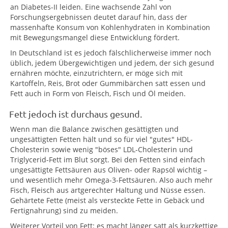
an Diabetes-II leiden. Eine wachsende Zahl von
Forschungsergebnissen deutet darauf hin, dass der
massenhafte Konsum von Kohlenhydraten in Kombination
mit Bewegungsmangel diese Entwicklung fördert.
In Deutschland ist es jedoch fälschlicherweise immer noch
üblich, jedem Übergewichtigen und jedem, der sich gesund
ernähren möchte, einzutrichtern, er möge sich mit
Kartoffeln, Reis, Brot oder Gummibärchen satt essen und
Fett auch in Form von Fleisch, Fisch und Öl meiden.
Fett jedoch ist durchaus gesund.
Wenn man die Balance zwischen gesättigten und
ungesättigten Fetten hält und so für viel "gutes" HDL-
Cholesterin sowie wenig "böses" LDL-Cholesterin und
Triglycerid-Fett im Blut sorgt. Bei den Fetten sind einfach
ungesättigte Fettsäuren aus Oliven- oder Rapsöl wichtig –
und wesentlich mehr Omega-3-Fettsäuren. Also auch mehr
Fisch, Fleisch aus artgerechter Haltung und Nüsse essen.
Gehärtete Fette (meist als versteckte Fette in Gebäck und
Fertignahrung) sind zu meiden.
Weiterer Vorteil von Fett: es macht länger satt als kurzkettige