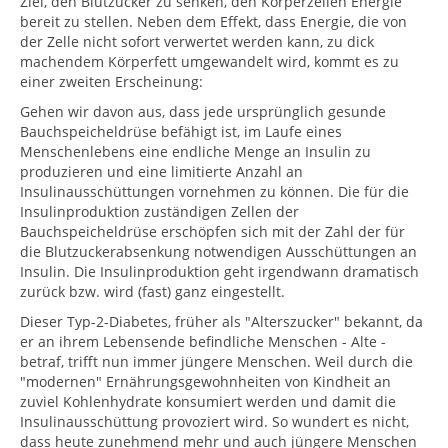
Ziel, den Blutzucker zu senken, den Körperzellen Energie
bereit zu stellen. Neben dem Effekt, dass Energie, die von
der Zelle nicht sofort verwertet werden kann, zu dick
machendem Körperfett umgewandelt wird, kommt es zu
einer zweiten Erscheinung:
Gehen wir davon aus, dass jede ursprünglich gesunde
Bauchspeicheldrüse befähigt ist, im Laufe eines
Menschenlebens eine endliche Menge an Insulin zu
produzieren und eine limitierte Anzahl an
Insulinausschüttungen vornehmen zu können. Die für die
Insulinproduktion zuständigen Zellen der
Bauchspeicheldrüse erschöpfen sich mit der Zahl der für
die Blutzuckerabsenkung notwendigen Ausschüttungen an
Insulin. Die Insulinproduktion geht irgendwann dramatisch
zurück bzw. wird (fast) ganz eingestellt.
Dieser Typ-2-Diabetes, früher als "Alterszucker" bekannt, da
er an ihrem Lebensende befindliche Menschen - Alte -
betraf, trifft nun immer jüngere Menschen. Weil durch die
"modernen" Ernährungsgewohnheiten von Kindheit an
zuviel Kohlenhydrate konsumiert werden und damit die
Insulinausschüttung provoziert wird. So wundert es nicht,
dass heute zunehmend mehr und auch jüngere Menschen