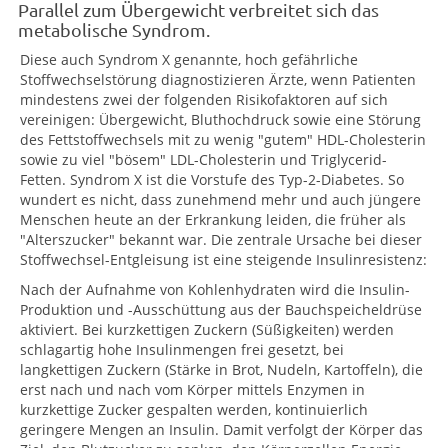
Parallel zum Übergewicht verbreitet sich das
metabolische Syndrom.
Diese auch Syndrom X genannte, hoch gefährliche
Stoffwechselstörung diagnostizieren Ärzte, wenn Patienten
mindestens zwei der folgenden Risikofaktoren auf sich
vereinigen: Übergewicht, Bluthochdruck sowie eine Störung
des Fettstoffwechsels mit zu wenig "gutem" HDL-Cholesterin
sowie zu viel "bösem" LDL-Cholesterin und Triglycerid-
Fetten. Syndrom X ist die Vorstufe des Typ-2-Diabetes. So
wundert es nicht, dass zunehmend mehr und auch jüngere
Menschen heute an der Erkrankung leiden, die früher als
"Alterszucker" bekannt war. Die zentrale Ursache bei dieser
Stoffwechsel-Entgleisung ist eine steigende Insulinresistenz:
Nach der Aufnahme von Kohlenhydraten wird die Insulin-
Produktion und -Ausschüttung aus der Bauchspeicheldrüse
aktiviert. Bei kurzkettigen Zuckern (Süßigkeiten) werden
schlagartig hohe Insulinmengen frei gesetzt, bei
langkettigen Zuckern (Stärke in Brot, Nudeln, Kartoffeln), die
erst nach und nach vom Körper mittels Enzymen in
kurzkettige Zucker gespalten werden, kontinuierlich
geringere Mengen an Insulin. Damit verfolgt der Körper das