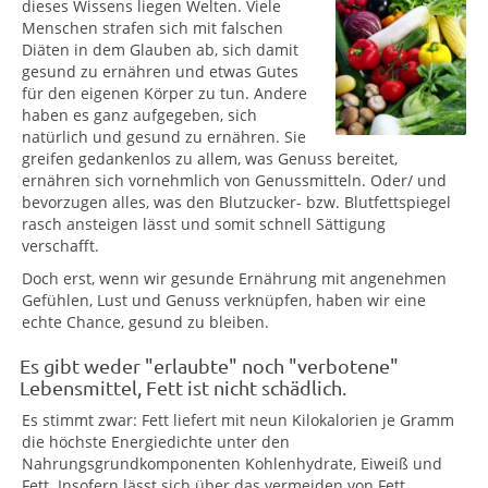
dieses Wissens liegen Welten. Viele
Menschen strafen sich mit falschen
Diäten in dem Glauben ab, sich damit
gesund zu ernähren und etwas Gutes
für den eigenen Körper zu tun. Andere
haben es ganz aufgegeben, sich
natürlich und gesund zu ernähren. Sie
greifen gedankenlos zu allem, was Genuss bereitet,
ernähren sich vornehmlich von Genussmitteln. Oder/ und
bevorzugen alles, was den Blutzucker- bzw. Blutfettspiegel
rasch ansteigen lässt und somit schnell Sättigung
verschafft.
Doch erst, wenn wir gesunde Ernährung mit angenehmen
Gefühlen, Lust und Genuss verknüpfen, haben wir eine
echte Chance, gesund zu bleiben.
Es gibt weder "erlaubte" noch "verbotene"
Lebensmittel, Fett ist nicht schädlich.
Es stimmt zwar: Fett liefert mit neun Kilokalorien je Gramm
die höchste Energiedichte unter den
Nahrungsgrundkomponenten Kohlenhydrate, Eiweiß und
Fett. Insofern lässt sich über das vermeiden von Fett