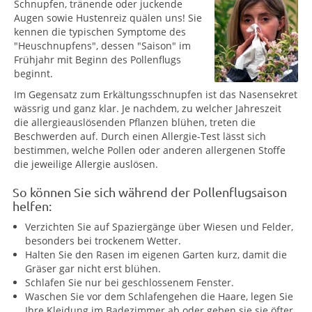
Schnupfen, tränende oder juckende
Augen sowie Hustenreiz quälen uns! Sie
kennen die typischen Symptome des
"Heuschnupfens", dessen "Saison" im
Frühjahr mit Beginn des Pollenflugs
beginnt.
Im Gegensatz zum Erkältungsschnupfen ist das Nasensekret
wässrig und ganz klar. Je nachdem, zu welcher Jahreszeit
die allergieauslösenden Pflanzen blühen, treten die
Beschwerden auf. Durch einen Allergie-Test lässt sich
bestimmen, welche Pollen oder anderen allergenen Stoffe
die jeweilige Allergie auslösen.
So können Sie sich während der Pollenflugsaison
helfen:
Verzichten Sie auf Spaziergänge über Wiesen und Felder,
besonders bei trockenem Wetter.
Halten Sie den Rasen im eigenen Garten kurz, damit die
Gräser gar nicht erst blühen.
Schlafen Sie nur bei geschlossenem Fenster.
Waschen Sie vor dem Schlafengehen die Haare, legen Sie
Ihre Kleidung im Badezimmer ab oder geben sie sie öfter