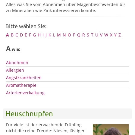
Alles was Sie vom Abnehmen über Magenbeschwerden bis
zu Mineralien wie Zink interessieren könnte.
Bitte wählen Sie:
A
B
C
D
E
F
G
H
I
J
K
L
M
N
O
P
Q
R
S
T
U
V
W
X
Y
Z
A
wie:
Abnehmen
Allergien
Angstkrankheiten
Aromatherapie
Arterienverkalkung
Heuschnupfen
Für viele ist der erwachende Frühling
nicht die reine Freude: Niesen, lästiger